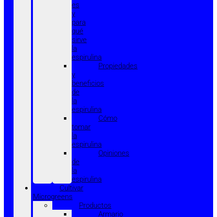
es
y
para
qué
sirve
la
espirulina
Propiedades
y
beneficios
de
la
espirulina
Cómo
tomar
la
espirulina
Opiniones
de
la
espirulina
Cultivar
Microgreens
Productos
Armario