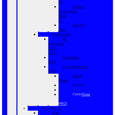
Kit
Plastic
Erlenmeyer
flask
2L
Secchi
Disc
Profesional
Kit
espirulina
PRO
(20L)
Incubador
PRO
Complementos
PRO
Wave
Maker
Bomba
Prensa
Centrífuga
(filtrado
PRO)
Información
Qué