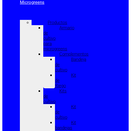
Microgreens
Productos
Armario
de
cultivo
para
microgreens
Complementos
Bandeja
de
cultivo
Kit
de
Riego
Kits
de
cultivo
Kit
de
cultivo
Kit
bandejas