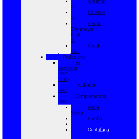
Aireation
Kit
Filtration
Kit
Plastic
Erlenmeyer
flask
2L
Secchi
Disc
Profesional
Kit
espirulina
PRO
(20L)
Incubador
PRO
Complementos
PRO
Wave
Maker
Bomba
Prensa
Centrífuga
(filtrado